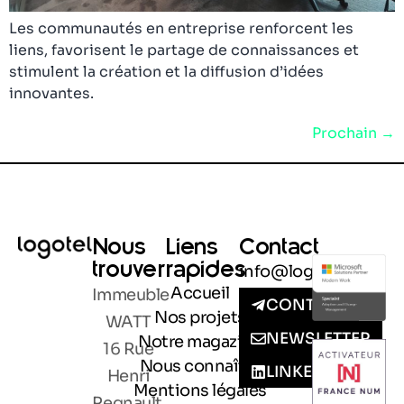
Les communautés en entreprise renforcent les
liens, favorisent le partage de connaissances et
stimulent la création et la diffusion d’idées
innovantes.
Prochain
→
Nous
Liens
Contact
trouver
rapides
info@logotel.fr
Accueil
Immeuble
CONTACT
Nos projets
WATT
NEWSLETTER
Notre magazine
16 Rue
Nous connaître
LINKEDIN
Henri
Mentions légales
Regnault,