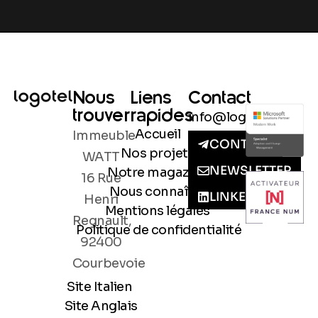
Nous
Liens
Contact
trouver
rapides
info@logotel.fr
Accueil
Immeuble
CONTACT
Nos projets
WATT
NEWSLETTER
Notre magazine
16 Rue
Nous connaître
LINKEDIN
Henri
Mentions légales
Regnault,
Politique de confidentialité
92400
Courbevoie
Site Italien
Site Anglais