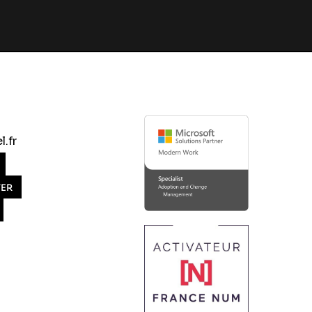
.fr
TER