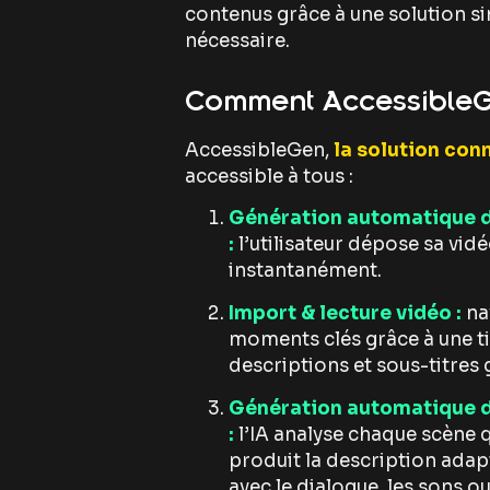
contenus grâce à une solution s
nécessaire.
Comment AccessibleG
AccessibleGen,
la solution conn
accessible à tous :
Génération automatique de
:
l’utilisateur dépose sa vid
instantanément.
Import & lecture vidéo :
nav
moments clés grâce à une ti
descriptions et sous-titres 
Génération automatique de
:
l’IA analyse chaque scène 
produit la description adap
avec le dialogue, les sons o