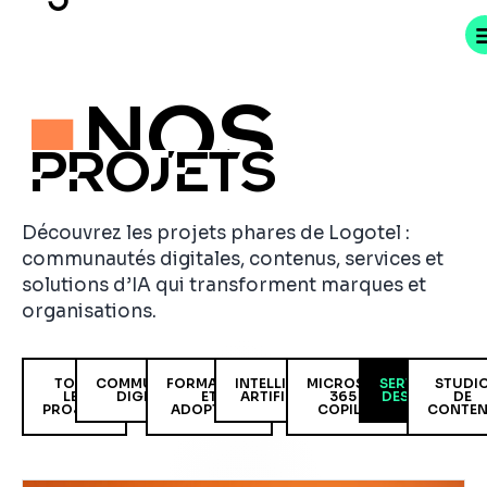
NOS
PROJETS
Découvrez les projets phares de Logotel :
communautés digitales, contenus, services et
solutions d’IA qui transforment marques et
organisations.
TOUS
COMMUNAUTÉS
FORMATION
INTELLIGENCE
MICROSOFT
SERVICE
STUDI
LES
DIGITALES​
ET
ARTIFICIELLE
365 &
DESIGN​
DE
PROJETS
ADOPTION​
COPILOT
CONTEN