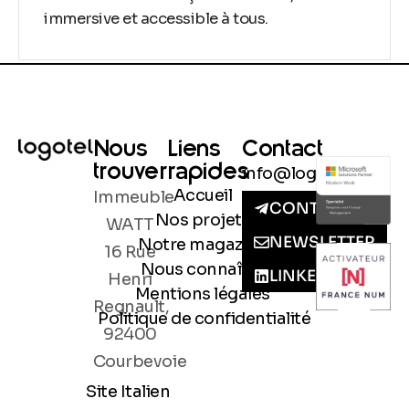
immersive et accessible à tous.
Nous
Liens
Contact
trouver
rapides
info@logotel.fr
Accueil
Immeuble
CONTACT
Nos projets
WATT
NEWSLETTER
Notre magazine
16 Rue
Nous connaître
LINKEDIN
Henri
Mentions légales
Regnault,
Politique de confidentialité
92400
Courbevoie
Site Italien