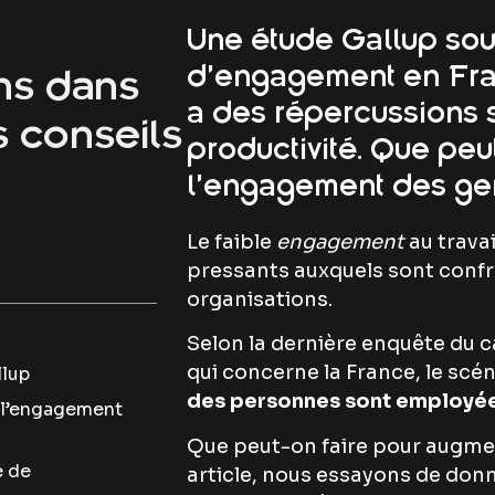
Une étude Gallup sou
d’engagement en Franc
ns dans
a des répercussions s
s conseils
productivité. Que peu
l’engagement des ge
Le faible
engagement
au travai
pressants auxquels sont confro
organisations.
Selon la dernière enquête du c
qui concerne la France, le scé
llup
des personnes sont employées 
r l’engagement
Que peut-on faire pour augme
e de
article, nous essayons de don